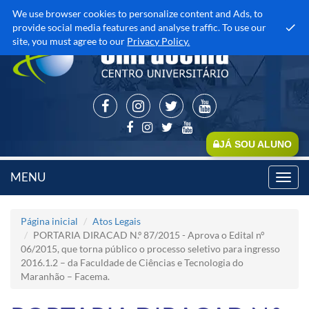
We use browser cookies to personalize content and Ads, to
provide social media features and analyse traffic. To use our
site, you must agree to our
Privacy Policy.
JÁ SOU ALUNO
MENU
Toggl
navig
Página inicial
Atos Legais
PORTARIA DIRACAD N.º 87/2015 - Aprova o Edital n°
06/2015, que torna público o processo seletivo para ingresso
2016.1.2 – da Faculdade de Ciências e Tecnologia do
Maranhão – Facema.