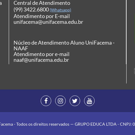
a
Central de Atendimento
(99) 3422.6800
(Whatsapp)
Atendimento por E-mail
unifacema@unifacema.edu.br
Núcleo de Atendimento Aluno UniFacema -
NAAF
Atendimento por e-mail
naaf@unifacema.edu.br
Facema - Todos os direitos reservados — GRUPO EDUCA LTDA - CNPJ: 