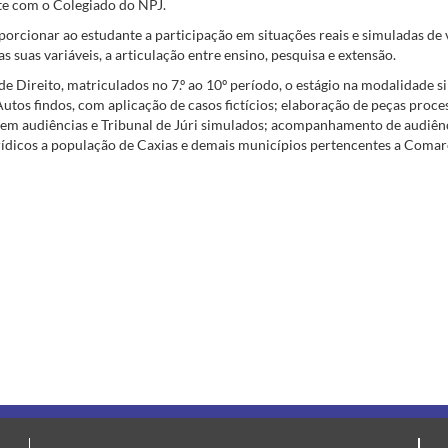
te com o Colegiado do NPJ.
orcionar ao estudante a participação em situações reais e simuladas de v
s suas variáveis, a articulação entre ensino, pesquisa e extensão.
e Direito, matriculados no 7.º ao 10º período, o estágio na modalidade si
utos findos, com aplicação de casos fictícios; elaboração de peças processu
o em audiências e Tribunal de Júri simulados; acompanhamento de audiênci
jurídicos a população de Caxias e demais municípios pertencentes a Comar