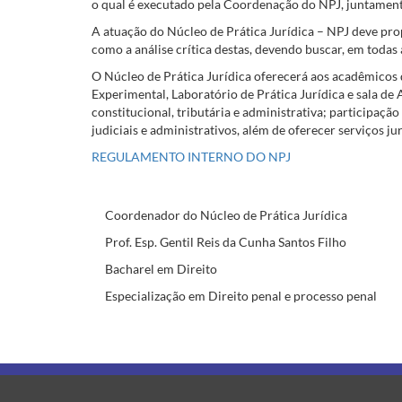
o qual é executado pela Coordenação do NPJ, juntamen
A atuação do Núcleo de Prática Jurídica – NPJ deve prop
como a análise crítica destas, devendo buscar, em todas a
O Núcleo de Prática Jurídica oferecerá aos acadêmicos d
Experimental, Laboratório de Prática Jurídica e sala de A
constitucional, tributária e administrativa; participaçã
judiciais e administrativos, além de oferecer serviços 
REGULAMENTO INTERNO DO NPJ
Coordenador do Núcleo de Prática Jurídica
Prof. Esp. Gentil Reis da Cunha Santos Filho
Bacharel em Direito
Especialização em Direito penal e processo penal