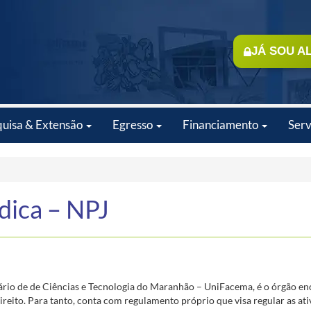
JÁ SOU A
quisa & Extensão
Egresso
Financiamento
Serv
dica – NPJ
ário de de Ciências e Tecnologia do Maranhão – UniFacema, é o órgão enc
 Direito. Para tanto, conta com regulamento próprio que visa regular as at