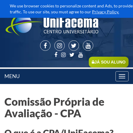
We use browser cookies to personalize content and Ads, to provide
traffic. To use our site, you must agree to our
Privacy Policy.
JÁ SOU ALUNO
MENU
Toggl
navig
Comissão Própria de
Avaliação - CPA
O que é a CPA/UniFacema?