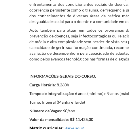
enfrentamento dos condicionantes sociais de doença. 
ocorrência persistente como o trauma, de frequência pr
dos conhecimentos de diversas áreas da prática mé
desigualdade social para o doente e a comunidade em qu
Apto também para atuar em todos os programas da 
prevenção de doenças, seja infectocontagiosa ou relac
de média e alta complexidade sem perder de vista seu pe
capacidade de gerir sua formação continuada, reconhe
avaliação de desempenho e pela capacidade de adaptaç
como pelos avanços tecnológicos nas formas de diagnós
INFORMAÇÕES GERAIS DO CURSO:
Carga Horária:
8.260h
Tempo de Integralização:
6 anos (mínimo) e 9 anos (máx
Turno:
Integral (Manhã e Tarde)
Número de Vagas:
60/ano
Valor da mensalidade: R$ 11.425,00
Matriz curricular:
Baixe aqui!