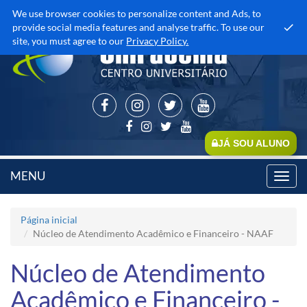
We use browser cookies to personalize content and Ads, to
provide social media features and analyse traffic. To use our
site, you must agree to our
Privacy Policy.
JÁ SOU ALUNO
MENU
Toggl
navig
Página inicial
Núcleo de Atendimento Acadêmico e Financeiro - NAAF
Núcleo de Atendimento
Acadêmico e Financeiro -