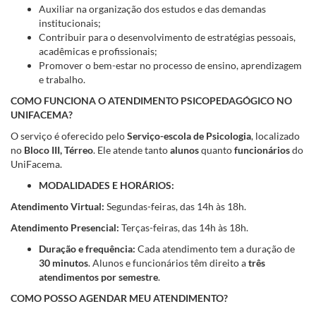
Auxiliar na organização dos estudos e das demandas
institucionais;
Contribuir para o desenvolvimento de estratégias pessoais,
acadêmicas e profissionais;
Promover o bem-estar no processo de ensino, aprendizagem
e trabalho.
COMO FUNCIONA O ATENDIMENTO PSICOPEDAGÓGICO NO
UNIFACEMA?
O serviço é oferecido pelo
Serviço-escola de Psicologia
, localizado
no
Bloco III, Térreo
. Ele atende tanto
alunos
quanto
funcionários
do
UniFacema.
MODALIDADES E HORÁRIOS:
Atendimento Virtual:
Segundas-feiras, das 14h às 18h.
Atendimento Presencial:
Terças-feiras, das 14h às 18h.
Duração e frequência:
Cada atendimento tem a duração de
30 minutos
. Alunos e funcionários têm direito a
três
atendimentos por semestre
.
COMO POSSO AGENDAR MEU ATENDIMENTO?