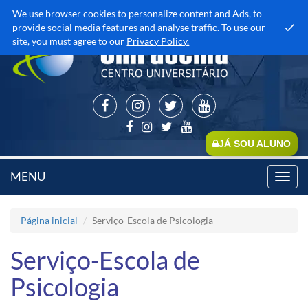
We use browser cookies to personalize content and Ads, to
provide social media features and analyse traffic. To use our
site, you must agree to our
Privacy Policy.
JÁ SOU ALUNO
MENU
Toggl
navig
Página inicial
Serviço-Escola de Psicologia
Serviço-Escola de
Psicologia