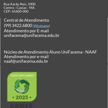
Rua Aarão Reis, 1000
Centro · Caxias - MA
CEP: 65600-000
Central de Atendimento
(99) 3422.6800
(Whatsapp)
Atendimento por E-mail
unifacema@unifacema.edu.br
Núcleo de Atendimento Aluno UniFacema - NAAF
Atendimento por e-mail
naaf@unifacema.edu.br