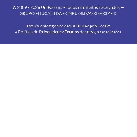
© 2009 - 2026 UniFacema - Todos os direitos reservados —
GRUPO EDUCA LTDA - CNPJ: 08.074.032/0001-43
Este site é protegido pelo reCAPTCHA e pelo Google:
Política de Privacidade
Termos de serviço
A
e
são aplicados.