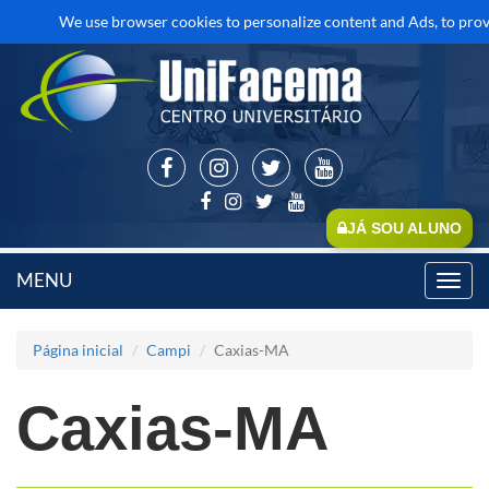
We use browser cookies to personalize content and Ads, to provid
JÁ SOU ALUNO
MENU
Toggl
navig
Página inicial
Campi
Caxias-MA
Caxias-MA