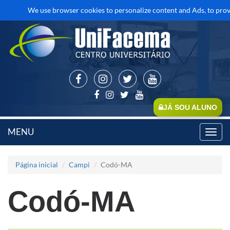
We use browser cookies to personalize content and Ads, to provid
JÁ SOU ALUNO
MENU
Toggl
navig
Página inicial
Campi
Codó-MA
Codó-MA