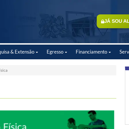
JÁ SOU A
quisa & Extensão
Egresso
Financiamento
Serv
sica