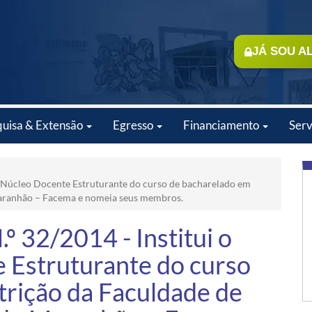
JÁ SOU A
quisa & Extensão
Egresso
Financiamento
Serv
 Núcleo Docente Estruturante do curso de bacharelado em
Maranhão – Facema e nomeia seus membros.
32/2014 - Institui o
 Estruturante do curso
trição da Faculdade de