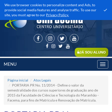
We use browser cookies to personalize content and Ads, to
provide social media features and analyse traffic. To use our
site, you must agree to our
Privacy Policy.
JÁ SOU ALUNO
MENU
Toggl
navig
Página inicial
Atos Legais
PORTARIA PR No. 11/2014 - Define o valor da
semestralidade dos cursos superiores de graduação ano de
2015 da Faculdade de Ciências e Tecnologia do Maranhão -
Facema, para fins de Matrícula e Renovação de Matrícula.