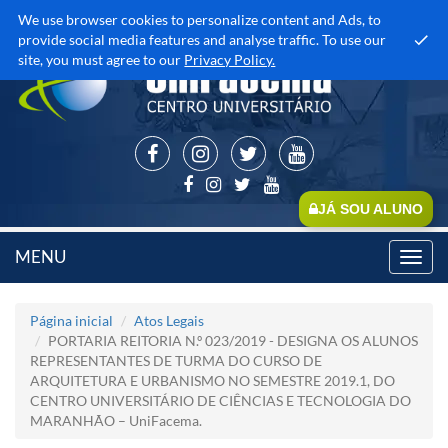
We use browser cookies to personalize content and Ads, to
provide social media features and analyse traffic. To use our
site, you must agree to our
Privacy Policy.
JÁ SOU ALUNO
MENU
Toggl
navig
Página inicial
Atos Legais
PORTARIA REITORIA N.º 023/2019 - DESIGNA OS ALUNOS
REPRESENTANTES DE TURMA DO CURSO DE
ARQUITETURA E URBANISMO NO SEMESTRE 2019.1, DO
CENTRO UNIVERSITÁRIO DE CIÊNCIAS E TECNOLOGIA DO
MARANHÃO – UniFacema.