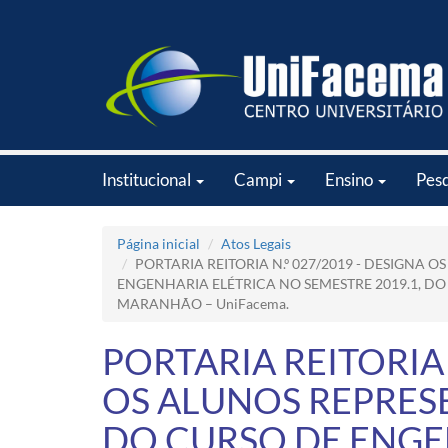
Institucional
Campi
Ensino
Pes
Página inicial
Atos Legais
PORTARIA REITORIA N.º 027/2019 - DESIGNA
ENGENHARIA ELÉTRICA NO SEMESTRE 2019.1, DO
MARANHÃO – UniFacema.
PORTARIA REITORIA 
OS ALUNOS REPRES
DO CURSO DE ENGE