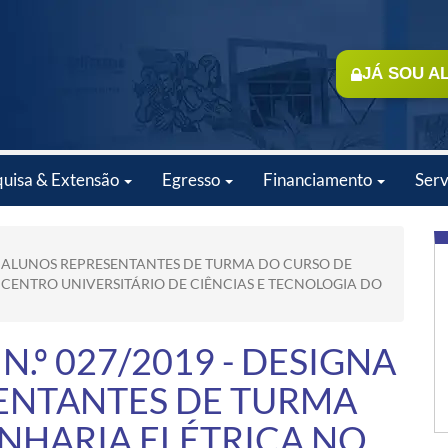
JÁ SOU A
quisa & Extensão
Egresso
Financiamento
Serv
 OS ALUNOS REPRESENTANTES DE TURMA DO CURSO DE
 CENTRO UNIVERSITÁRIO DE CIÊNCIAS E TECNOLOGIA DO
N.º 027/2019 - DESIGNA
ENTANTES DE TURMA
NHARIA ELÉTRICA NO