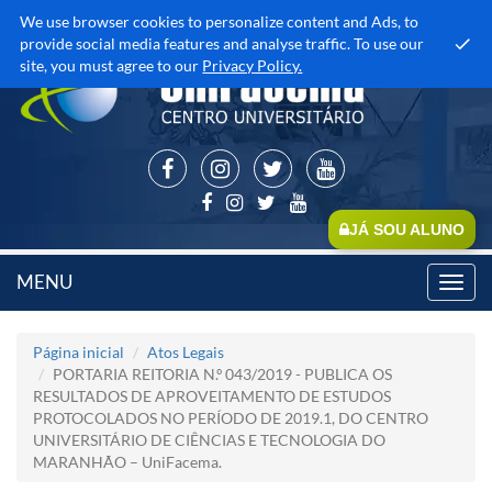
We use browser cookies to personalize content and Ads, to
provide social media features and analyse traffic. To use our
site, you must agree to our
Privacy Policy.
JÁ SOU ALUNO
MENU
Toggl
navig
Página inicial
Atos Legais
PORTARIA REITORIA N.º 043/2019 - PUBLICA OS
RESULTADOS DE APROVEITAMENTO DE ESTUDOS
PROTOCOLADOS NO PERÍODO DE 2019.1, DO CENTRO
UNIVERSITÁRIO DE CIÊNCIAS E TECNOLOGIA DO
MARANHÃO – UniFacema.