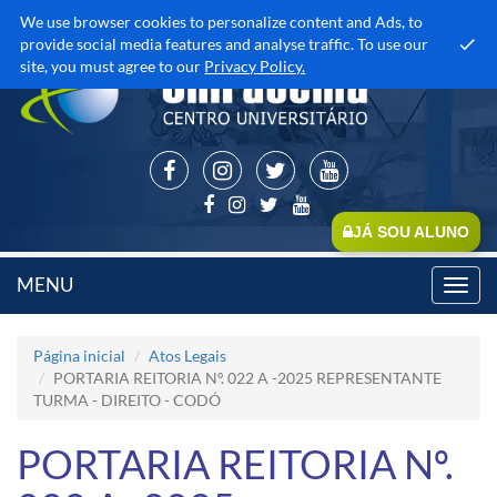
We use browser cookies to personalize content and Ads, to
provide social media features and analyse traffic. To use our
site, you must agree to our
Privacy Policy.
JÁ SOU ALUNO
MENU
Toggl
navig
Página inicial
Atos Legais
PORTARIA REITORIA Nº. 022 A -2025 REPRESENTANTE
TURMA - DIREITO - CODÓ
PORTARIA REITORIA Nº.