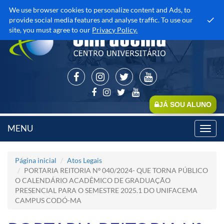
We use browser cookies to personalize content and Ads, to
provide social media features and analyse traffic. To use our
site, you must agree to our
Privacy Policy.
JÁ SOU ALUNO
MENU
Toggl
navig
Página inicial
Atos Legais
PORTARIA REITORIA Nº 040/2024- QUE TORNA PÚBLICO
O CALENDÁRIO ACADÊMICO DE GRADUAÇÃO
PRESENCIAL PARA O SEMESTRE 2025.1 DO UNIFACEMA
CAMPUS CODÓ-MA