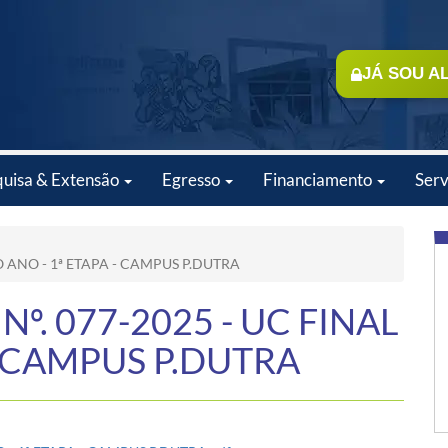
JÁ SOU A
quisa & Extensão
Egresso
Financiamento
Serv
O ANO - 1ª ETAPA - CAMPUS P.DUTRA
º. 077-2025 - UC FINAL
- CAMPUS P.DUTRA