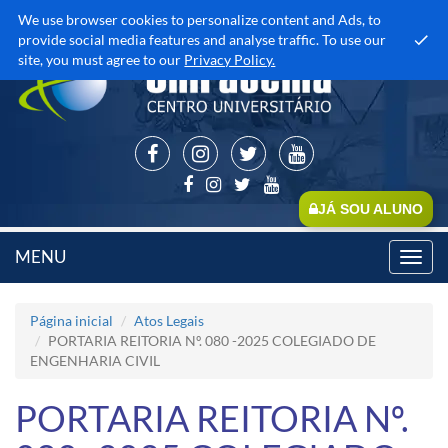
We use browser cookies to personalize content and Ads, to
provide social media features and analyse traffic. To use our
site, you must agree to our
Privacy Policy.
JÁ SOU ALUNO
MENU
Toggl
navig
Página inicial
Atos Legais
PORTARIA REITORIA Nº. 080 -2025 COLEGIADO DE
ENGENHARIA CIVIL
PORTARIA REITORIA Nº.