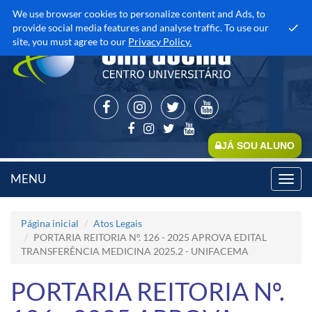
We use browser cookies to personalize content and Ads, to
provide social media features and analyse traffic. To use our
site, you must agree to our
Privacy Policy.
JÁ SOU ALUNO
MENU
Toggl
navig
Página inicial
Atos Legais
PORTARIA REITORIA Nº. 126 - 2025 APROVA EDITAL
TRANSFERÊNCIA MEDICINA 2025.2 - UNIFACEMA
PORTARIA REITORIA Nº.