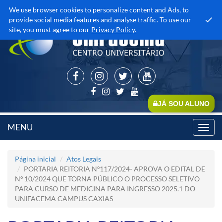
We use browser cookies to personalize content and Ads, to
provide social media features and analyse traffic. To use our
site, you must agree to our
Privacy Policy.
JÁ SOU ALUNO
MENU
Toggl
navig
Página inicial
Atos Legais
PORTARIA REITORIA Nº117/2024- APROVA O EDITAL DE
Nº 10/2024 QUE TORNA PÚBLICO O PROCESSO SELETIVO
PARA CURSO DE MEDICINA PARA INGRESSO 2025.1 DO
UNIFACEMA CAMPUS CAXIAS