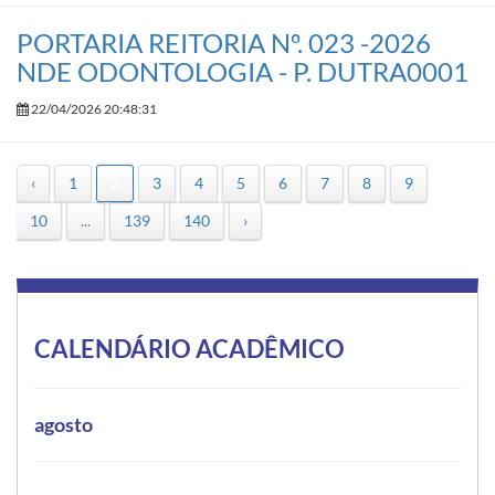
PORTARIA REITORIA Nº. 023 -2026
NDE ODONTOLOGIA - P. DUTRA0001
22/04/2026 20:48:31
‹
1
2
3
4
5
6
7
8
9
10
...
139
140
›
CALENDÁRIO ACADÊMICO
agosto