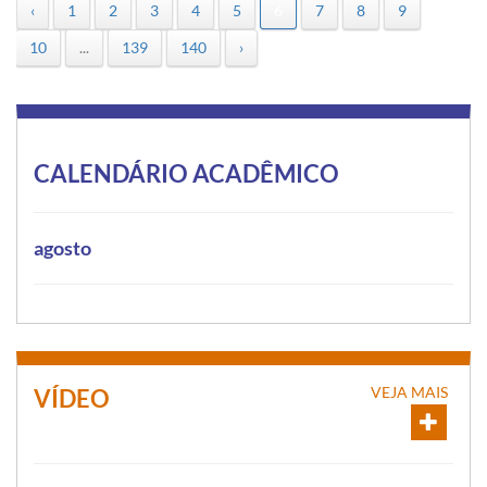
‹
1
2
3
4
5
6
7
8
9
10
...
139
140
›
CALENDÁRIO ACADÊMICO
agosto
VEJA MAIS
VÍDEO