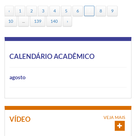
‹
1
2
3
4
5
6
7
8
9
10
...
139
140
›
CALENDÁRIO ACADÊMICO
agosto
VEJA MAIS
VÍDEO