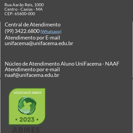
Rua Aarão Reis, 1000
Centro · Caxias - MA
CEP: 65600-000
Central de Atendimento
(99) 3422.6800
(Whatsapp)
Atendimento por E-mail
unifacema@unifacema.edu.br
Núcleo de Atendimento Aluno UniFacema - NAAF
Atendimento por e-mail
naaf@unifacema.edu.br