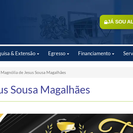
JÁ SOU A
quisa & Extensão
Egresso
Financiamento
Serv
 Magnólia de Jesus Sousa Magalhães
sus Sousa Magalhães