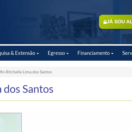
JÁ SOU A
quisa & Extensão
Egresso
Financiamento
Serv
fo Ritchelle Lima dos Santos
a dos Santos