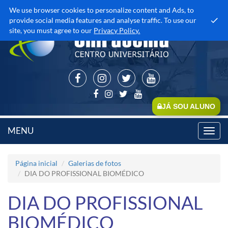
We use browser cookies to personalize content and Ads, to
provide social media features and analyse traffic. To use our
site, you must agree to our
Privacy Policy.
JÁ SOU ALUNO
MENU
Toggl
navig
Página inicial
Galerias de fotos
DIA DO PROFISSIONAL BIOMÉDICO
DIA DO PROFISSIONAL
BIOMÉDICO