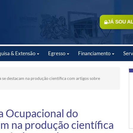
JÁ SOU A
quisa & Extensão
Egresso
Financiamento
Serv
se destacam na produção científica com artigos sobre
a Ocupacional do
m na produção científica