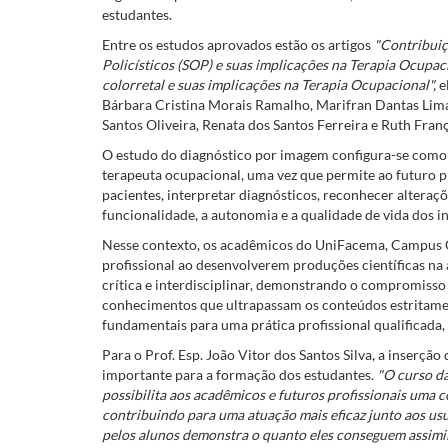
estudantes.
Entre os estudos aprovados estão os artigos
"Contribuiç
Policísticos (SOP) e suas implicações na Terapia Ocupa
colorretal e suas implicações na Terapia Ocupacional",
e
Bárbara Cristina Morais Ramalho, Marifran Dantas Lima
Santos Oliveira, Renata dos Santos Ferreira e Ruth Fran
O estudo do diagnóstico por imagem configura-se como
terapeuta ocupacional, uma vez que permite ao futuro p
pacientes, interpretar diagnósticos, reconhecer alteraç
funcionalidade, a autonomia e a qualidade de vida dos i
Nesse contexto, os acadêmicos do UniFacema, Campus Ca
profissional ao desenvolverem produções científicas na
crítica e interdisciplinar, demonstrando o compromisso
conhecimentos que ultrapassam os conteúdos estritame
fundamentais para uma prática profissional qualificada,
Para o Prof. Esp. João Vitor dos Santos Silva, a inserçã
importante para a formação dos estudantes.
"O curso dá
possibilita aos acadêmicos e futuros profissionais uma
contribuindo para uma atuação mais eficaz junto aos usu
pelos alunos demonstra o quanto eles conseguem assimil