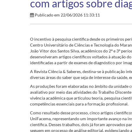
com artigos sobre di
Publicado em 22/06/2026 11:33:11
O incentivo à pesquisa científica desde os primeiros p
Centro Universitário de Ciências e Tecnologia do Mara
João Vitor dos Santos Silva, acadêmicos do 2º e 3º per
desenvolveram artigos científicos voltados à atuação do
identificadas a partir de exames de diagnóstico por ima
A Revista Ciência & Saberes, destina-se à publicação int
diversas áreas do saber que seja de interesse da saúde, 
As produções foram elaboradas no âmbito da unidade c
avaliativo por meio das atividades do Trabalho Discent
vivência acadêmica que articulou teoria, pesquisa cient
competências essenciais para a formação profissional.
Como resultado desse processo, cinco artigos científic
UniFacema, representando um importante avanço na ins
científica. Desses trabalhos, dois já foram aprovados p
seguem em processo de análise editorial, evidenciando a