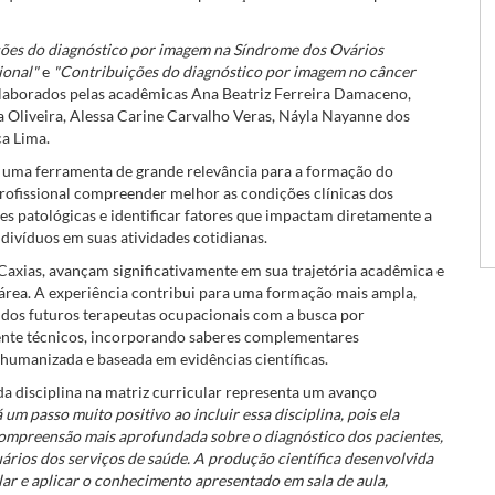
ões do diagnóstico por imagem na Síndrome dos Ovários
cional"
e
"Contribuições do diagnóstico por imagem no câncer
laborados pelas acadêmicas Ana Beatriz Ferreira Damaceno,
 Oliveira, Alessa Carine Carvalho Veras, Náyla Nayanne dos
ça Lima.
 uma ferramenta de grande relevância para a formação do
rofissional compreender melhor as condições clínicas dos
ões patológicas e identificar fatores que impactam diretamente a
ndivíduos em suas atividades cotidianas.
xias, avançam significativamente em sua trajetória acadêmica e
 área. A experiência contribui para uma formação mais ampla,
 dos futuros terapeutas ocupacionais com a busca por
nte técnicos, incorporando saberes complementares
 humanizada e baseada em evidências científicas.
o da disciplina na matriz curricular representa um avanço
 um passo muito positivo ao incluir essa disciplina, pois ela
 compreensão mais aprofundada sobre o diagnóstico dos pacientes,
ários dos serviços de saúde. A produção científica desenvolvida
ar e aplicar o conhecimento apresentado em sala de aula,