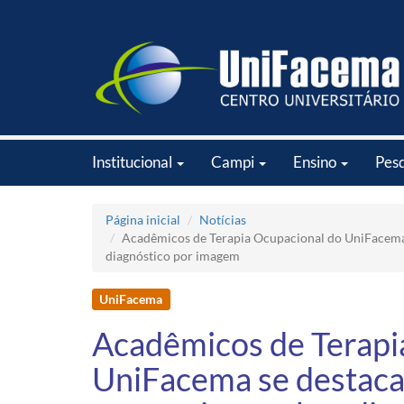
Institucional
Campi
Ensino
Pes
Página inicial
Notícias
Acadêmicos de Terapia Ocupacional do UniFacema 
diagnóstico por imagem
UniFacema
Acadêmicos de Terapi
UniFacema se destaca