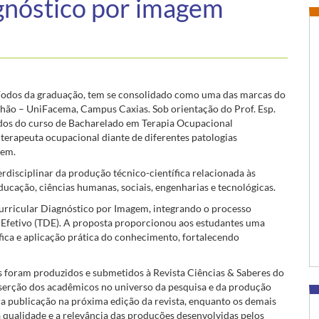
agnóstico por imagem
eríodos da graduação, tem se consolidado como uma das marcas do
nhão – UniFacema, Campus Caxias. Sob orientação do Prof. Esp.
íodos do curso de Bacharelado em Terapia Ocupacional
 terapeuta ocupacional diante de diferentes patologias
gem.
erdisciplinar da produção técnico-científica relacionada às
educação, ciências humanas, sociais, engenharias e tecnológicas.
urricular Diagnóstico por Imagem, integrando o processo
e Efetivo (TDE). A proposta proporcionou aos estudantes uma
ífica e aplicação prática do conhecimento, fortalecendo
os foram produzidos e submetidos à Revista Ciências & Saberes do
erção dos acadêmicos no universo da pesquisa e da produção
ara publicação na próxima edição da revista, enquanto os demais
 qualidade e a relevância das produções desenvolvidas pelos