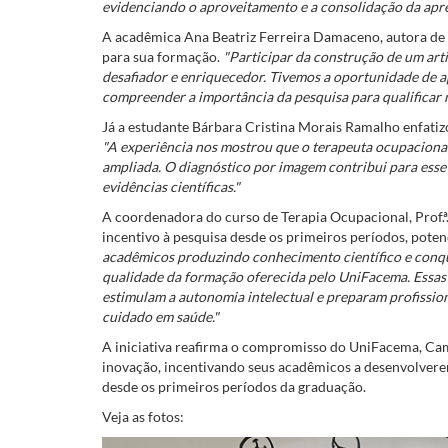
evidenciando o aproveitamento e a consolidação da apr
A acadêmica Ana Beatriz Ferreira Damaceno, autora de u
para sua formação.
"Participar da construção de um arti
desafiador e enriquecedor. Tivemos a oportunidade de 
compreender a importância da pesquisa para qualificar n
Já a estudante Bárbara Cristina Morais Ramalho enfatizo
"A experiência nos mostrou que o terapeuta ocupacional
ampliada. O diagnóstico por imagem contribui para esse
evidências científicas."
A coordenadora do curso de Terapia Ocupacional, Prof.ª
incentivo à pesquisa desde os primeiros períodos, pote
acadêmicos produzindo conhecimento científico e conqu
qualidade da formação oferecida pelo UniFacema. Essas e
estimulam a autonomia intelectual e preparam profission
cuidado em saúde."
A iniciativa reafirma o compromisso do UniFacema, Cam
inovação, incentivando seus acadêmicos a desenvolverem
desde os primeiros períodos da graduação.
Veja as fotos: