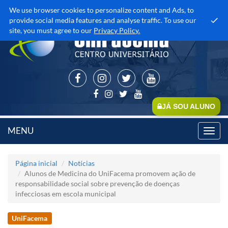
We use browser cookies to personalize content and Ads, to
provide social media features and analyse traffic. To use our
site, you must agree to our
Privacy Policy.
JÁ SOU ALUNO
MENU
Toggl
navig
Página inicial
Notícias
Alunos de Medicina do UniFacema promovem ação de
responsabilidade social sobre prevenção de doenças
infecciosas em escola municipal
UniFacema