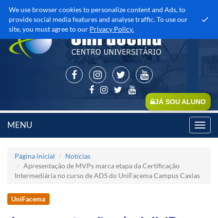
We use browser cookies to personalize content and Ads, to
provide social media features and analyse traffic. To use our
site, you must agree to our
Privacy Policy.
JÁ SOU ALUNO
MENU
Toggl
navig
Página inicial
Notícias
Apresentação de MVPs marca etapa da Certificação
Intermediária no curso de ADS do UniFacema Campus Caxias
UniFacema