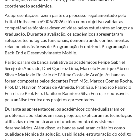
coordenação acadêmica.
As apresentações fazem parte do processo regulamentado pelo
Edital UniFacema nº 006/2026 e têm como objetivo validar as
competências técnicas desenvolvidas pelos estudantes ao longo da
graduação. Durante a avaliação, os acadêmicos apresentaram
soluções tecnológicas funcionais, demonstrando conhecimentos
relacionados às áreas de Programação Front-End, Programação
Back-End e Desenvolvimento Mobile.
Participaram da banca avaliativa os acadêmicos Felipe Gabriel
Serejo de Andrade, Davi Queiroz Lima, Marcelo Henrique Abreu
Silva e Maria do Rosário de Fátima Costa de Araújo. As bancas
foram compostas pelos docentes Prof. MSc. Marcos Gomes Rocha,
Prof. Dr. Nayron Morais de Almeida, Prof. Esp. Francisco Fabrício
Ferreira e Prof. Esp. Danilson Ranniere Silva Ferro, responsáveis
pela análise técnica dos projetos apresentados.
Durante as apresentações, os acadêmicos contextualizaram os
problemas abordados em seus projetos, explicaram as tecnologias
utilizadas e demonstraram o funcionamento dos sistemas
desenvolvidos. Além disso, as bancas avaliaram critérios como
qualidade técnica da solução, usabilidade, estruturação do código-