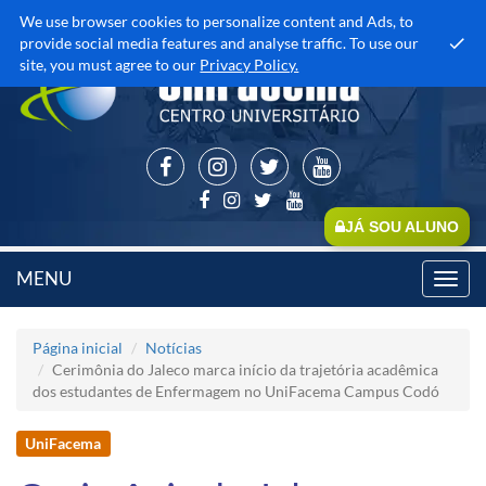
We use browser cookies to personalize content and Ads, to
provide social media features and analyse traffic. To use our
site, you must agree to our
Privacy Policy.
JÁ SOU ALUNO
MENU
Toggl
navig
Página inicial
Notícias
Cerimônia do Jaleco marca início da trajetória acadêmica
dos estudantes de Enfermagem no UniFacema Campus Codó
UniFacema