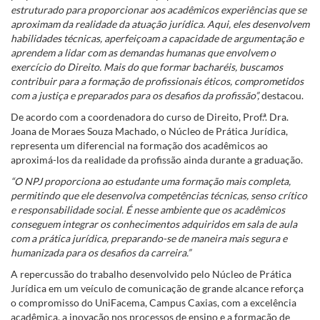
estruturado para proporcionar aos acadêmicos experiências que se
aproximam da realidade da atuação jurídica. Aqui, eles desenvolvem
habilidades técnicas, aperfeiçoam a capacidade de argumentação e
aprendem a lidar com as demandas humanas que envolvem o
exercício do Direito. Mais do que formar bacharéis, buscamos
contribuir para a formação de profissionais éticos, comprometidos
com a justiça e preparados para os desafios da profissão”,
destacou.
De acordo com a coordenadora do curso de Direito, Prof.ª. Dra.
Joana de Moraes Souza Machado, o Núcleo de Prática Jurídica,
representa um diferencial na formação dos acadêmicos ao
aproximá-los da realidade da profissão ainda durante a graduação.
“O NPJ proporciona ao estudante uma formação mais completa,
permitindo que ele desenvolva competências técnicas, senso crítico
e responsabilidade social. É nesse ambiente que os acadêmicos
conseguem integrar os conhecimentos adquiridos em sala de aula
com a prática jurídica, preparando-se de maneira mais segura e
humanizada para os desafios da carreira.”
A repercussão do trabalho desenvolvido pelo Núcleo de Prática
Jurídica em um veículo de comunicação de grande alcance reforça
o compromisso do UniFacema, Campus Caxias, com a excelência
acadêmica, a inovação nos processos de ensino e a formação de