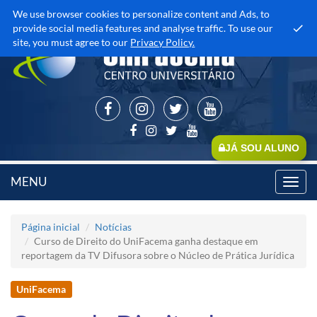
We use browser cookies to personalize content and Ads, to
provide social media features and analyse traffic. To use our
site, you must agree to our
Privacy Policy.
JÁ SOU ALUNO
MENU
Toggl
navig
Página inicial
Notícias
Curso de Direito do UniFacema ganha destaque em
reportagem da TV Difusora sobre o Núcleo de Prática Jurídica
UniFacema