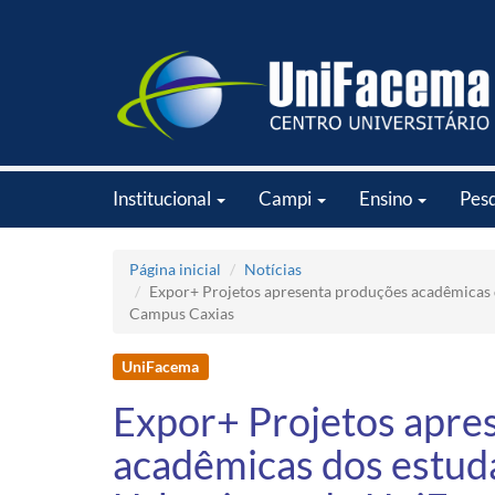
Institucional
Campi
Ensino
Pes
Página inicial
Notícias
Expor+ Projetos apresenta produções acadêmicas
Campus Caxias
UniFacema
Expor+ Projetos apre
acadêmicas dos estuda