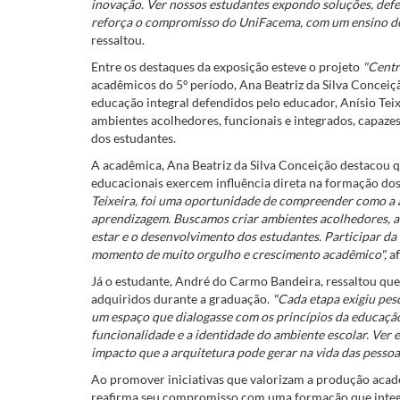
inovação. Ver nossos estudantes expondo soluções, def
reforça o compromisso do UniFacema, com um ensino de
ressaltou.
Entre os destaques da exposição esteve o projeto
"Centr
acadêmicos do 5º período, Ana Beatriz da Silva Conceiç
educação integral defendidos pelo educador, Anísio Teix
ambientes acolhedores, funcionais e integrados, capaze
dos estudantes.
A acadêmica, Ana Beatriz da Silva Conceição destacou q
educacionais exercem influência direta na formação dos
Teixeira, foi uma oportunidade de compreender como a 
aprendizagem. Buscamos criar ambientes acolhedores, ace
estar e o desenvolvimento dos estudantes. Participar da
momento de muito orgulho e crescimento acadêmico",
af
Já o estudante, André do Carmo Bandeira, ressaltou que 
adquiridos durante a graduação.
"Cada etapa exigiu pes
um espaço que dialogasse com os princípios da educação
funcionalidade e a identidade do ambiente escolar. Ver 
impacto que a arquitetura pode gerar na vida das pessoa
Ao promover iniciativas que valorizam a produção acad
reafirma seu compromisso com uma formação que integra