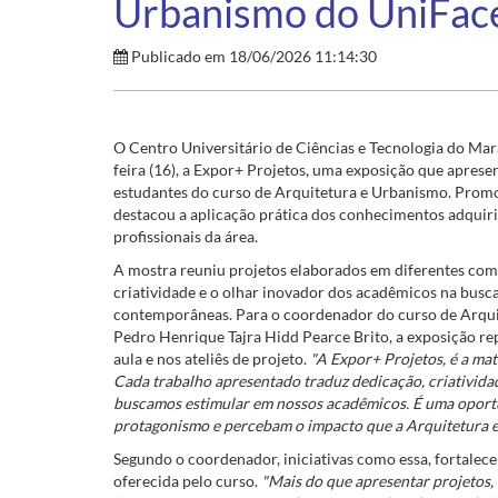
Urbanismo do UniFac
Publicado em 18/06/2026 11:14:30
O Centro Universitário de Ciências e Tecnologia do Ma
feira (16), a Expor+ Projetos, uma exposição que apres
estudantes do curso de Arquitetura e Urbanismo. Promovi
destacou a aplicação prática dos conhecimentos adquir
profissionais da área.
A mostra reuniu projetos elaborados em diferentes comp
criatividade e o olhar inovador dos acadêmicos na busca
contemporâneas. Para o coordenador do curso de Arqui
Pedro Henrique Tajra Hidd Pearce Brito, a exposição re
aula e nos ateliês de projeto.
"A Expor+ Projetos, é a ma
Cada trabalho apresentado traduz dedicação, criativid
buscamos estimular em nossos acadêmicos. É uma oportu
protagonismo e percebam o impacto que a Arquitetura e
Segundo o coordenador, iniciativas como essa, fortalece
oferecida pelo curso.
"Mais do que apresentar projetos, 