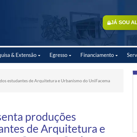
JÁ SOU A
quisa & Extensão
Egresso
Financiamento
Serv
 dos estudantes de Arquitetura e Urbanismo do UniFacema
senta produções
ntes de Arquitetura e