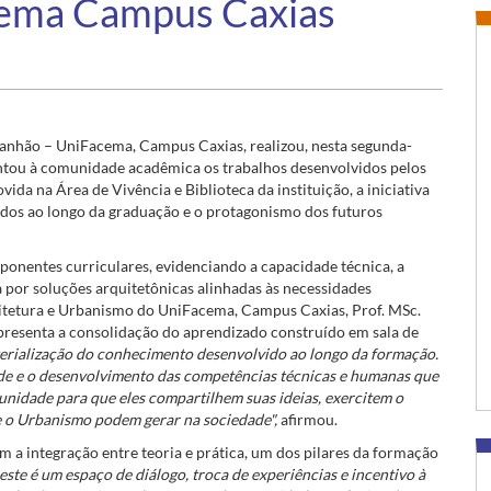
ema Campus Caxias
ranhão – UniFacema, Campus Caxias, realizou, nesta segunda-
entou à comunidade acadêmica os trabalhos desenvolvidos pelos
da na Área de Vivência e Biblioteca da instituição, a iniciativa
idos ao longo da graduação e o protagonismo dos futuros
onentes curriculares, evidenciando a capacidade técnica, a
 por soluções arquitetônicas alinhadas às necessidades
tetura e Urbanismo do UniFacema, Campus Caxias, Prof. MSc.
presenta a consolidação do aprendizado construído em sala de
terialização do conhecimento desenvolvido ao longo da formação.
ade e o desenvolvimento das competências técnicas e humanas que
nidade para que eles compartilhem suas ideias, exercitem o
 o Urbanismo podem gerar na sociedade",
afirmou.
m a integração entre teoria e prática, um dos pilares da formação
este é um espaço de diálogo, troca de experiências e incentivo à