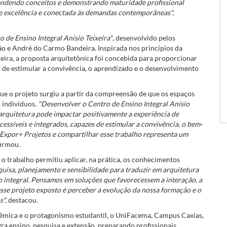
endendo conceitos e demonstrando maturidade profissional
 excelência e conectada às demandas contemporâneas",
o de Ensino Integral Anísio Teixeira"
, desenvolvido pelos
ão e André do Carmo Bandeira. Inspirada nos princípios da
eira, a proposta arquitetônica foi concebida para proporcionar
s de estimular a convivência, o aprendizado e o desenvolvimento
ue o projeto surgiu a partir da compreensão de que os espaços
 indivíduos.
"Desenvolver o Centro de Ensino Integral Anísio
arquitetura pode impactar positivamente a experiência de
ssíveis e integrados, capazes de estimular a convivência, o bem-
 Expor+ Projetos e compartilhar esse trabalho representa um
irmou.
o trabalho permitiu aplicar, na prática, os conhecimentos
quisa, planejamento e sensibilidade para traduzir em arquitetura
 integral. Pensamos em soluções que favorecessem a interação, a
esse projeto exposto é perceber a evolução da nossa formação e o
s",
destacou.
êmica e o protagonismo estudantil, o UniFacema, Campus Caxias,
 ensino, pesquisa e extensão, preparando profissionais