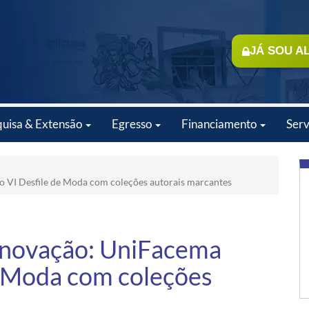
JÁ SOU A
quisa & Extensão
Egresso
Financiamento
Serv
 o VI Desfile de Moda com coleções autorais marcantes
 Inovação: UniFacema
de Moda com coleções