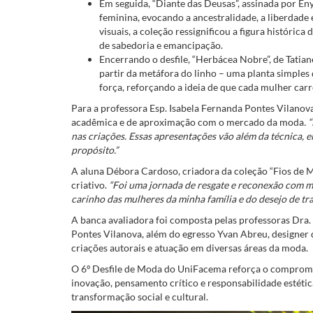
Em seguida, “Diante das Deusas”, assinada por Eny
feminina, evocando a ancestralidade, a liberdade
visuais, a coleção ressignificou a figura histór
de sabedoria e emancipação.
Encerrando o desfile, “Herbácea Nobre”, de Tati
partir da metáfora do linho – uma planta simples
força, reforçando a ideia de que cada mulher carr
Para a professora Esp. Isabela Fernanda Pontes Vilanov
acadêmica e de aproximação com o mercado da moda
. 
nas criações. Essas apresentações vão além da técnica, 
propósito.”
A aluna Débora Cardoso, criadora da coleção “Fios de 
criativo.
“Foi uma jornada de resgate e reconexão com m
carinho das mulheres da minha família e do desejo de tr
A banca avaliadora foi composta pelas professoras Dra
Pontes Vilanova, além do egresso Yvan Abreu, designer
criações autorais e atuação em diversas áreas da moda.
O 6º Desfile de Moda do UniFacema reforça o comprom
inovação, pensamento crítico e responsabilidade estét
transformação social e cultural.