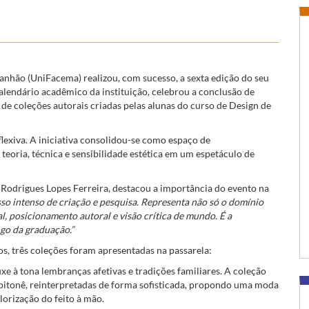
anhão (UniFacema) realizou, com sucesso, a sexta edição do seu
calendário acadêmico da instituição, celebrou a conclusão de
 de coleções autorais criadas pelas alunas do curso de Design de
eflexiva. A iniciativa consolidou-se como espaço de
eoria, técnica e sensibilidade estética em um espetáculo de
Rodrigues Lopes Ferreira, destacou a importância do evento na
sso intenso de criação e pesquisa. Representa não só o domínio
, posicionamento autoral e visão crítica de mundo. É a
ngo da graduação.”
s, três coleções foram apresentadas na passarela:
e à tona lembranças afetivas e tradições familiares. A coleção
apitonê, reinterpretadas de forma sofisticada, propondo uma moda
lorização do feito à mão.