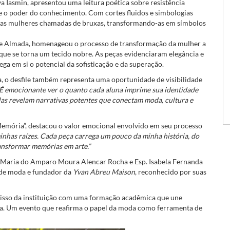
a Iasmin, apresentou uma leitura poética sobre resistência
 e o poder do conhecimento. Com cortes fluidos e simbologias
ica das mulheres chamadas de bruxas, transformando-as em símbolos
ane Almada, homenageou o processo de transformação da mulher a
 que se torna um tecido nobre. As peças evidenciaram elegância e
ega em si o potencial da sofisticação e da superação.
a, o desfile também representa uma oportunidade de visibilidade
“É emocionante ver o quanto cada aluna imprime sua identidade
elas revelam narrativas potentes que conectam moda, cultura e
Memória”, destacou o valor emocional envolvido em seu processo
inhas raízes. Cada peça carrega um pouco da minha história, do
ansformar memórias em arte.”
. Maria do Amparo Moura Alencar Rocha e Esp. Isabela Fernanda
 de moda e fundador da
Yvan Abreu Maison
, reconhecido por suas
isso da instituição com uma formação acadêmica que une
ica. Um evento que reafirma o papel da moda como ferramenta de