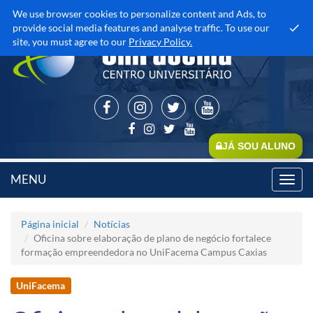
We use browser cookies to personalize content and Ads, to
provide social media features and analyse traffic. To use our
site, you must agree to our
Privacy Policy.
JÁ SOU ALUNO
MENU
Toggl
navig
Página inicial
Notícias
Oficina sobre elaboração de plano de negócio fortalece
formação empreendedora no UniFacema Campus Caxias
UniFacema