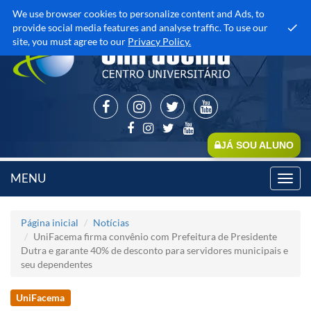
We use browser cookies to personalize content and Ads, to
provide social media features and analyse traffic. To use our
site, you must agree to our
Privacy Policy.
JÁ SOU ALUNO
MENU
Toggl
navig
Página inicial
Notícias
UniFacema firma convênio com Prefeitura de Presidente
Dutra e garante 40% de desconto para servidores municipais e
seu dependentes
UniFacema