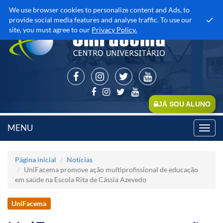
We use browser cookies to personalize content and Ads, to
provide social media features and analyse traffic. To use our
site, you must agree to our
Privacy Policy.
JÁ SOU ALUNO
MENU
Toggl
navig
Página inicial
Notícias
UniFacema promove ação multiprofissional de educação
em saúde na Escola Rita de Cássia Azevedo
UniFacema