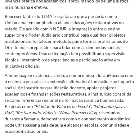
vivência prática dos acadêmicos, aproximando-os de uma justiça
mais humana e efetiva.
Representantes do TJMA ressaltaram que a parceria com o
UniFacema tem ampliado o alcance das ações restaurativas no
estado. De acordo com o NEJUR, a integração entre o ensino
superior e o Poder Judiciário contribui para qualificar projetos
institucionais, fortalecer metodologias e formar profissionais do
Direito mais preparados para lidar com as demandas sociais
contemporâneas. Essa articulação tem possibilitado supervisão
técnica, intercâmbio de experiências e participação ativa em
iniciativas oficiais.
A homenagem evidencia, ainda, o compromisso do UniFacema com
o ensino, a pesquisa e a extensão, alinhados à inovação e ao impacto
social. Ao investir na qualificação docente, apoiar projetos
acadêmicos e financiar ações restaurativas, a instituição consolida-
se como referência regional na formação jurídica humanizada.
Projetos como
“Plantando Valores na Escola”
,
“Educando para a
Paz”
,
“Restaurando Vidas”
e
“Nova Primavera”
, apresentados
durante a Semana, demonstram como o conhecimento acadêmico
pode ultrapassar a sala de aula e alcançar escolas, comunidades e
espaços institucionais.