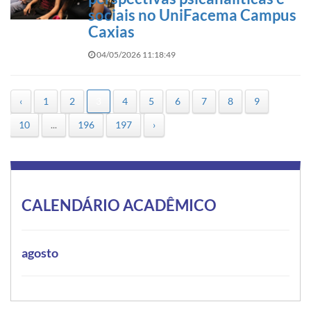
sociais no UniFacema Campus
Caxias
04/05/2026 11:18:49
‹
1
2
3
4
5
6
7
8
9
10
...
196
197
›
CALENDÁRIO ACADÊMICO
agosto