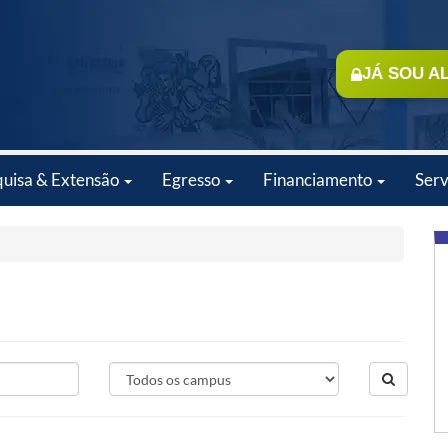
JÁ SOU A
quisa & Extensão
Egresso
Financiamento
Serv