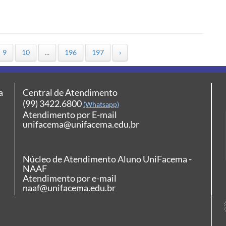
9
10
...
196
197
›
a
Central de Atendimento
(99) 3422.6800
(Whatsapp)
Atendimento por E-mail
unifacema@unifacema.edu.br
Núcleo de Atendimento Aluno UniFacema -
NAAF
Atendimento por e-mail
naaf@unifacema.edu.br