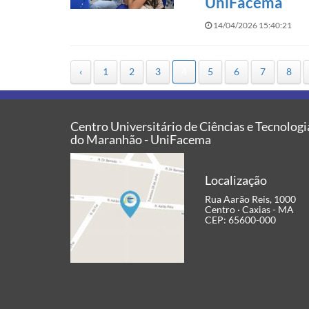
UniFacema
14/04/2026 15:40:21
‹
1
2
3
4
5
6
7
8
Centro Universitário de Ciências e Tecnologi
do Maranhão - UniFacema
Localização
Rua Aarão Reis, 1000
Centro · Caxias - MA
CEP: 65600-000